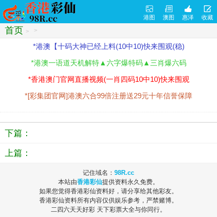
港图
澳图
惠泽
收藏
首页
>
>
*港澳【十码大神已经上料(10中10)快来围观(稳)
*港澳一语道天机解特▲六字爆特码▲三肖爆六码
*香港澳门官网直播视频(一肖四码10中10)快来围观
*[彩集团官网]港澳六合99倍注册送29元十年信誉保障
下篇：
上篇：
记住域名：
98R.cc
本站由
香港彩仙
提供资料永久免费。
如果您觉得香港彩仙资料好，请分享给其他彩友。
香港彩仙资料所有内容仅供娱乐参考，严禁赌博。
二四六天天好彩 天下彩票大全与你同行。