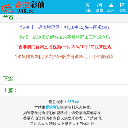
港图
澳图
惠泽
收藏
首页
>
>
*港澳【十码大神已经上料(10中10)快来围观(稳)
*港澳一语道天机解特▲六字爆特码▲三肖爆六码
*香港澳门官网直播视频(一肖四码10中10)快来围观
*[彩集团官网]港澳六合99倍注册送29元十年信誉保障
下篇：
上篇：
记住域名：
98R.cc
本站由
香港彩仙
提供资料永久免费。
如果您觉得香港彩仙资料好，请分享给其他彩友。
香港彩仙资料所有内容仅供娱乐参考，严禁赌博。
二四六天天好彩 天下彩票大全与你同行。