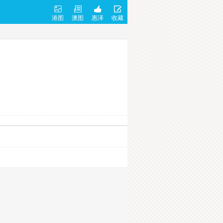
港图
澳图
惠泽
收藏