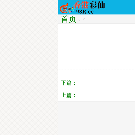
首页
>
>
下篇：
上篇：