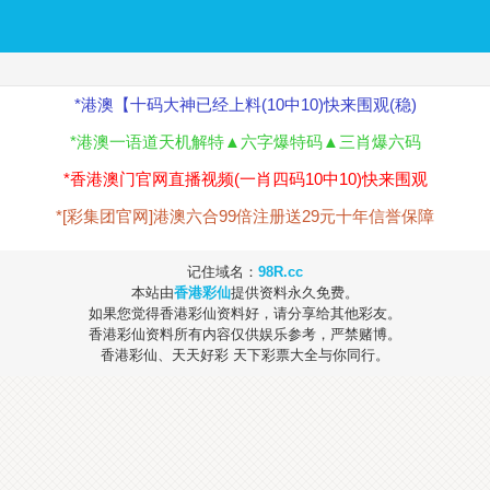
*港澳【十码大神已经上料(10中10)快来围观(稳)
*港澳一语道天机解特▲六字爆特码▲三肖爆六码
*香港澳门官网直播视频(一肖四码10中10)快来围观
*[彩集团官网]港澳六合99倍注册送29元十年信誉保障
记住域名：
98R.cc
本站由
香港彩仙
提供资料永久免费。
如果您觉得香港彩仙资料好，请分享给其他彩友。
香港彩仙资料所有内容仅供娱乐参考，严禁赌博。
香港彩仙、天天好彩 天下彩票大全与你同行。