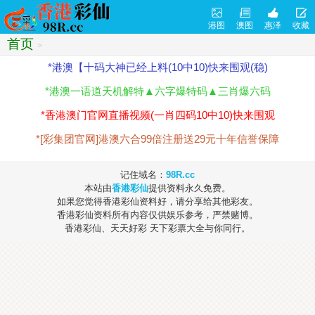
港图
澳图
惠泽
收藏
首页
>
*港澳【十码大神已经上料(10中10)快来围观(稳)
*港澳一语道天机解特▲六字爆特码▲三肖爆六码
*香港澳门官网直播视频(一肖四码10中10)快来围观
*[彩集团官网]港澳六合99倍注册送29元十年信誉保障
记住域名：
98R.cc
本站由
香港彩仙
提供资料永久免费。
如果您觉得香港彩仙资料好，请分享给其他彩友。
香港彩仙资料所有内容仅供娱乐参考，严禁赌博。
香港彩仙、天天好彩 天下彩票大全与你同行。