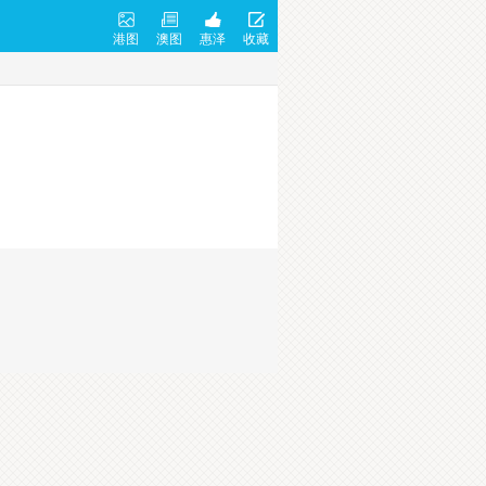
港图
澳图
惠泽
收藏