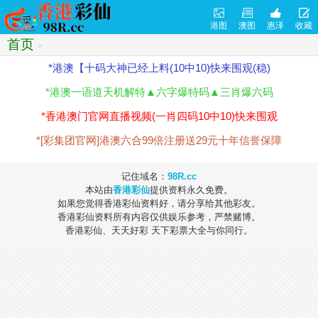
港图
澳图
惠泽
收藏
首页
>
*港澳【十码大神已经上料(10中10)快来围观(稳)
*港澳一语道天机解特▲六字爆特码▲三肖爆六码
*香港澳门官网直播视频(一肖四码10中10)快来围观
*[彩集团官网]港澳六合99倍注册送29元十年信誉保障
记住域名：
98R.cc
本站由
香港彩仙
提供资料永久免费。
如果您觉得香港彩仙资料好，请分享给其他彩友。
香港彩仙资料所有内容仅供娱乐参考，严禁赌博。
香港彩仙、天天好彩 天下彩票大全与你同行。