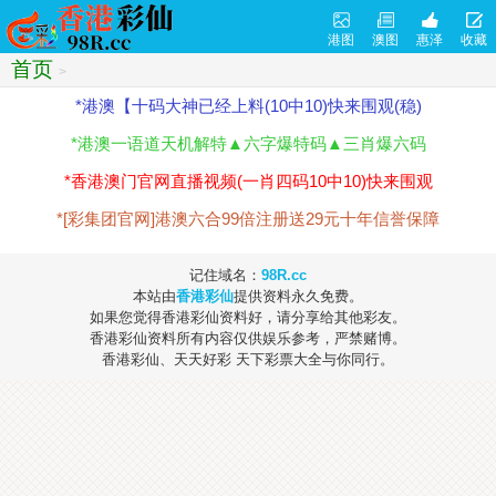
港图
澳图
惠泽
收藏
首页
>
*港澳【十码大神已经上料(10中10)快来围观(稳)
*港澳一语道天机解特▲六字爆特码▲三肖爆六码
*香港澳门官网直播视频(一肖四码10中10)快来围观
*[彩集团官网]港澳六合99倍注册送29元十年信誉保障
记住域名：
98R.cc
本站由
香港彩仙
提供资料永久免费。
如果您觉得香港彩仙资料好，请分享给其他彩友。
香港彩仙资料所有内容仅供娱乐参考，严禁赌博。
香港彩仙、天天好彩 天下彩票大全与你同行。