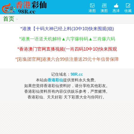
港图
澳图
惠泽
收藏
首页
>
*港澳【十码大神已经上料(10中10)快来围观(稳)
*港澳一语道天机解特▲六字爆特码▲三肖爆六码
*香港澳门官网直播视频(一肖四码10中10)快来围观
*[彩集团官网]港澳六合99倍注册送29元十年信誉保障
记住域名：
98R.cc
本站由
香港彩仙
提供资料永久免费。
如果您觉得香港彩仙资料好，请分享给其他彩友。
香港彩仙资料所有内容仅供娱乐参考，严禁赌博。
香港彩仙、天天好彩 天下彩票大全与你同行。