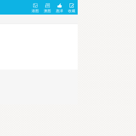
港图
澳图
惠泽
收藏