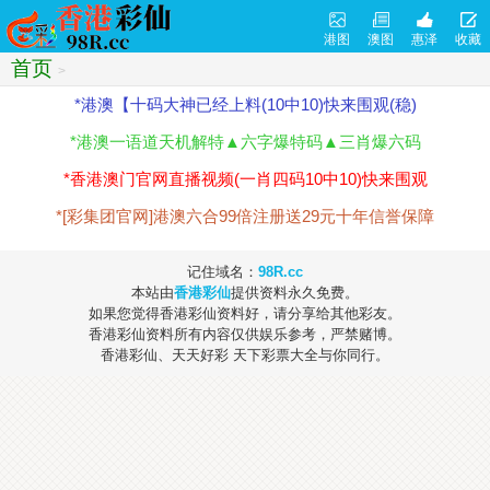
港图
澳图
惠泽
收藏
首页
>
*港澳【十码大神已经上料(10中10)快来围观(稳)
*港澳一语道天机解特▲六字爆特码▲三肖爆六码
*香港澳门官网直播视频(一肖四码10中10)快来围观
*[彩集团官网]港澳六合99倍注册送29元十年信誉保障
记住域名：
98R.cc
本站由
香港彩仙
提供资料永久免费。
如果您觉得香港彩仙资料好，请分享给其他彩友。
香港彩仙资料所有内容仅供娱乐参考，严禁赌博。
香港彩仙、天天好彩 天下彩票大全与你同行。