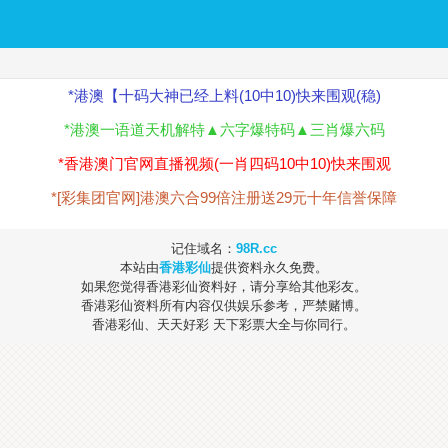
*港澳【十码大神已经上料(10中10)快来围观(稳)
*港澳一语道天机解特▲六字爆特码▲三肖爆六码
*香港澳门官网直播视频(一肖四码10中10)快来围观
*[彩集团官网]港澳六合99倍注册送29元十年信誉保障
记住域名：
98R.cc
本站由
香港彩仙
提供资料永久免费。
如果您觉得香港彩仙资料好，请分享给其他彩友。
香港彩仙资料所有内容仅供娱乐参考，严禁赌博。
香港彩仙、天天好彩 天下彩票大全与你同行。