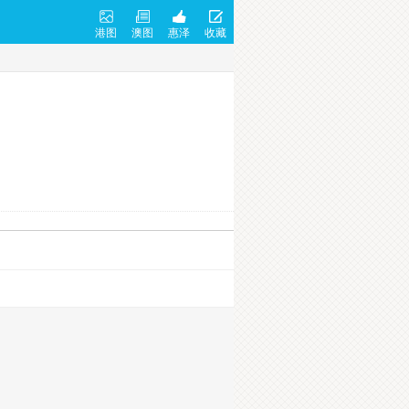
港图
澳图
惠泽
收藏