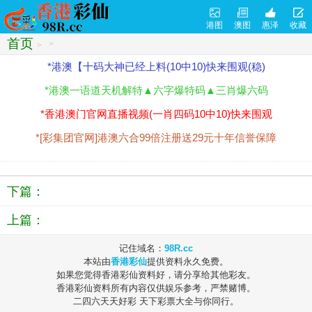
港图
澳图
惠泽
收藏
首页
>
>
*港澳【十码大神已经上料(10中10)快来围观(稳)
*港澳一语道天机解特▲六字爆特码▲三肖爆六码
*香港澳门官网直播视频(一肖四码10中10)快来围观
*[彩集团官网]港澳六合99倍注册送29元十年信誉保障
下篇：
上篇：
记住域名：
98R.cc
本站由
香港彩仙
提供资料永久免费。
如果您觉得香港彩仙资料好，请分享给其他彩友。
香港彩仙资料所有内容仅供娱乐参考，严禁赌博。
二四六天天好彩 天下彩票大全与你同行。