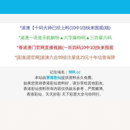
*港澳【十码大神已经上料(10中10)快来围观(稳)
*港澳一语道天机解特▲六字爆特码▲三肖爆六码
*香港澳门官网直播视频(一肖四码10中10)快来围观
*[彩集团官网]港澳六合99倍注册送29元十年信誉保障
记住域名：
98R.cc
本站由
香港彩仙
提供资料永久免费。
如果您觉得香港彩仙资料好，请分享给其他彩友。
香港彩仙资料所有内容仅供娱乐参考，严禁赌博。
香港彩仙、天天好彩 天下彩票大全与你同行。