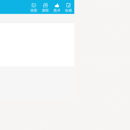
港图
澳图
惠泽
收藏